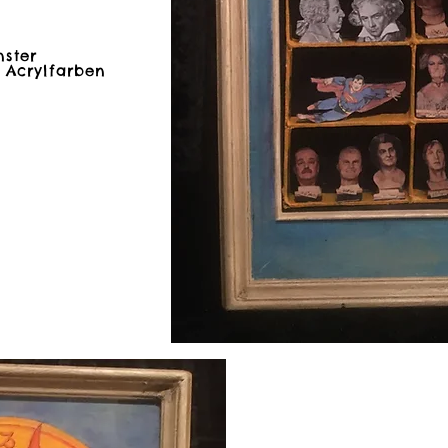
ster
ster
 Acrylfarben
 Acrylfarben