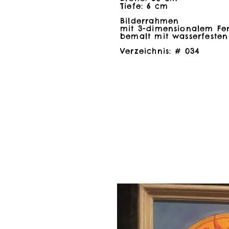
Tiefe: 6 cm
Tiefe: 6 cm
Bilderrahmen
Bilderrahmen
mit 3-dimensionalem Fen
mit 3-dimensionalem Fen
bemalt mit wasserfesten
bemalt mit wasserfesten
Verzeichnis: # 034
Verzeichnis: # 034