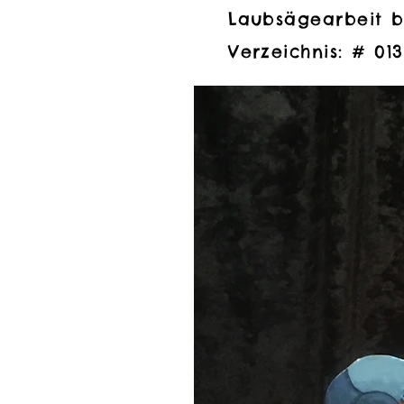
Laubsägearbeit b
Laubsägearbeit b
Verzeichnis: # 013
Verzeichnis: # 013