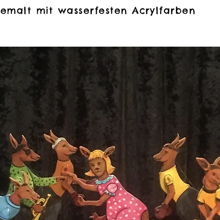
emalt mit wasserfesten Acrylfarben
emalt mit wasserfesten Acrylfarben